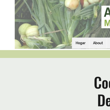
Hogar
About
Co
De