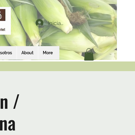
Iniciar sesión
sotros
About
More
n /
ina